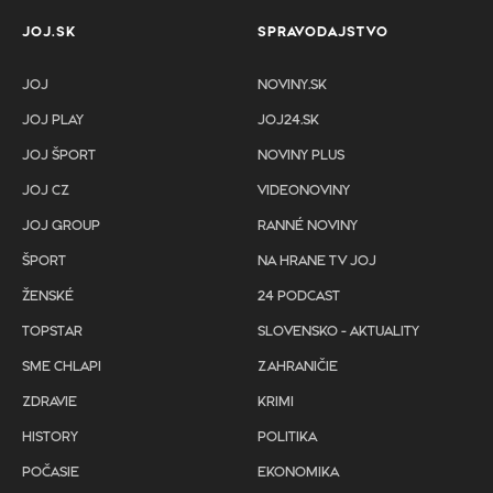
JOJ.SK
SPRAVODAJSTVO
JOJ
NOVINY.SK
JOJ PLAY
JOJ24.SK
JOJ ŠPORT
NOVINY PLUS
JOJ CZ
VIDEONOVINY
JOJ GROUP
RANNÉ NOVINY
ŠPORT
NA HRANE TV JOJ
ŽENSKÉ
24 PODCAST
TOPSTAR
SLOVENSKO - AKTUALITY
SME CHLAPI
ZAHRANIČIE
ZDRAVIE
KRIMI
HISTORY
POLITIKA
POČASIE
EKONOMIKA