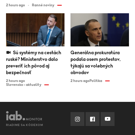
2 hours ago
Ranné noviny
Sú systémy na cestách
Generálna prokuratúra
ruské? Ministerstvo dalo
podala osem protestov,
preveriť ich pôvod aj
týkajú sa volebných
bezpečnosť
obvodov
2 hours ago
2 hours ago
Politika
Slovensko - aktuality
RIADIME SA KÓDEXOM