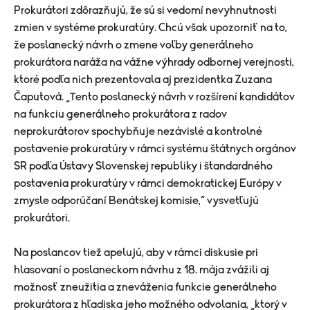
Prokurátori zdôrazňujú, že sú si vedomí nevyhnutnosti
zmien v systéme prokuratúry. Chcú však upozorniť na to,
že poslanecký návrh o zmene voľby generálneho
prokurátora naráža na vážne výhrady odbornej verejnosti,
ktoré podľa nich prezentovala aj prezidentka Zuzana
Čaputová. „Tento poslanecký návrh v rozšírení kandidátov
na funkciu generálneho prokurátora z radov
neprokurátorov spochybňuje nezávislé a kontrolné
postavenie prokuratúry v rámci systému štátnych orgánov
SR podľa Ústavy Slovenskej republiky i štandardného
postavenia prokuratúry v rámci demokratickej Európy v
zmysle odporúčaní Benátskej komisie,“ vysvetľujú
prokurátori.
Na poslancov tiež apelujú, aby v rámci diskusie pri
hlasovaní o poslaneckom návrhu z 18. mája zvážili aj
možnosť zneužitia a zneváženia funkcie generálneho
prokurátora z hľadiska jeho možného odvolania, „ktorý v