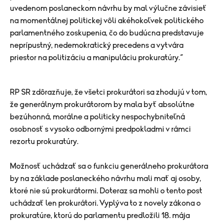
uvedenom poslaneckom návrhu by mal výlučne závisieť
na momentálnej politickej vôli akéhokoľvek politického
parlamentného zoskupenia, čo do budúcna predstavuje
neprípustný, nedemokratický precedens a vytvára
priestor na politizáciu a manipuláciu prokuratúry.“
RP SR zdôrazňuje, že všetci prokurátori sa zhodujú v tom,
že generálnym prokurátorom by mala byť absolútne
bezúhonná, morálne a politicky nespochybniteľná
osobnosť s vysoko odbornými predpokladmi v rámci
rezortu prokuratúry.
Možnosť uchádzať sa o funkciu generálneho prokurátora
by na základe poslaneckého návrhu mali mať aj osoby,
ktoré nie sú prokurátormi. Doteraz sa mohli o tento post
uchádzať len prokurátori. Vyplýva to z novely zákona o
prokuratúre, ktorú do parlamentu predložili 18. mája