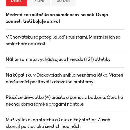
DNES
7 DNÍ
30 DNÍ
Medvedica zaútočila na súrodencov na poli. Dvaja
zomreli, tretí bojuje o život
V Chorvátsku sa potopila loď s turistami. Miestni si ich so
smiechom natáčali
Náhle zomrela vychádzajúca hviezda (†21) atletiky
Na kúpalisku v Diakovciach unikla neznáma látka. Viacerí
návštevníci pociťovali zdravotné problémy
Plačúce dievčatko (4) prosilo o pomoc z balkóna. Otec ho
nechal doma samé s drogami na stole
Muž vyliezol na strechu a železničný stožiar. Zásah
skončil po viac ako šiestich hodinách