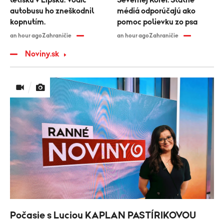
letisku v Lipsku: Vodič
Severnej Kórei: Štátne
autobusu ho zneškodnil
médiá odporúčajú ako
kopnutím.
pomoc polievku zo psa
an hour ago
Zahraničie
an hour ago
Zahraničie
Noviny.sk
Počasie s Luciou KAPLAN PASTÍRIKOVOU