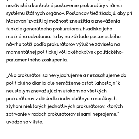
nezávislé a kontrolné postavenie prokuratúry v rámci
systému štátnych orgánov. Poslancov tiež žiadajú, aby pri
hlasovaní zvážili aj možnosť zneužitia a zneváženia
funkcie generálneho prokurátora z hľadiska jeho
možného odvolania. To by na základe poslaneckého
návrhu totiž podľa prokurátorov výlučne záviselo na
momentálnej politickej vôli akéhokoľvek politického-
parlamentného zoskupenia.
„Ako prokurátori sa nevyjadrujeme a nezasahujeme do
politického diania, ale nemôžeme ostať ľahostajní k
neustálym znevažujúcim útokom na všetkých
prokurátorov v dôsledku individuálnych morálnych
zlyhaní niektorých jednotlivých prokurátorov, ktorých
zotrvanie v radoch prokurátorov si sami neprajeme,“
uvádza sa v liste.