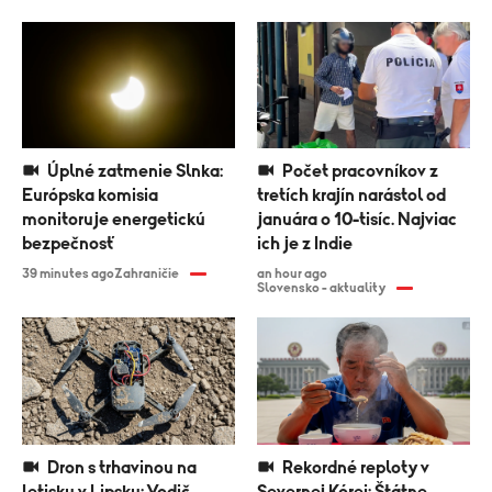
Úplné zatmenie Slnka:
Počet pracovníkov z
Európska komisia
tretích krajín narástol od
monitoruje energetickú
januára o 10-tisíc. Najviac
bezpečnosť
ich je z Indie
39 minutes ago
Zahraničie
an hour ago
Slovensko - aktuality
Dron s trhavinou na
Rekordné reploty v