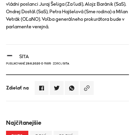
vládni poslanci Juraj Šeliga (Za ľudí), Alojz Baránik (SaS),
Ondrej Dostál (SaS), Petra Hajšelová (Sme rodina) a Milan
Vetrák (OĽaNO). Voľba generálneho prokurátora bude v
parlamente verejná.
SITA
PUBLIKOVANÉ
29.6.2020 O 11:05
· ZDROJ
SITA
Zdielať na
Najčítanejšie