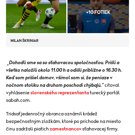
+10 FOTIEK
MILAN ŠKRINIAR
​ „Dohodli sme sa so sťahovacou spoločnosťou. Prišli a
všetko naložili okolo 11.00 h a odišli približne o 16.30 h.
Keď som prišiel domov, všimol som si, že peniaze v
nočnom stolíku na druhom poschodí chýbajú,“
citoval
vyhlásenie
slovenského reprezentanta
turecký portál
sabah.com.
Tridsaťjedenročný obranca oznámil krádež
bezpečnostným zložkám, ktoré po príchode na miesto
činu zadržali piatich
zamestnancov
sťahovacej firmy.