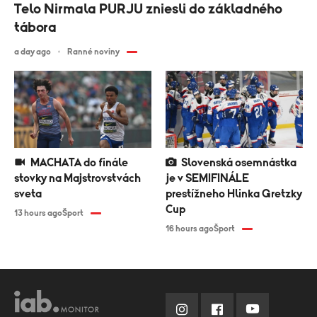
Telo Nirmala PURJU zniesli do základného
tábora
a day ago
Ranné noviny
MACHATA do finále
Slovenská osemnástka
stovky na Majstrovstvách
je v SEMIFINÁLE
sveta
prestížneho Hlinka Gretzky
Cup
13 hours ago
Šport
16 hours ago
Šport