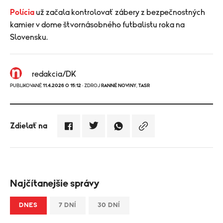
Polícia
už začala kontrolovať zábery z bezpečnostných
kamier v dome štvornásobného futbalistu roka na
Slovensku.
redakcia/DK
PUBLIKOVANÉ
11.4.2026 O 15:12
· ZDROJ
RANNÉ NOVINY
,
TASR
Zdielať na
Najčítanejšie správy
DNES
7 DNÍ
30 DNÍ