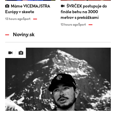
Máme VICEMAJSTRA
ŠVRČEK postupuje do
Európy v skeete
finále behu na 3000
metrov s prekážkami
13 hours ago
Šport
13 hours ago
Šport
Noviny.sk