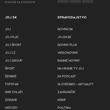
RIADIME SA KÓDEXOM
JOJ.SK
SPRAVODAJSTVO
JOJ
NOVINY.SK
JOJ PLAY
JOJ24.SK
JOJ ŠPORT
NOVINY PLUS
JOJ CZ
VIDEONOVINY
JOJ GROUP
RANNÉ NOVINY
ŠPORT
NA HRANE TV JOJ
ŽENSKÉ
24 PODCAST
TOPSTAR
SLOVENSKO - AKTUALITY
SME CHLAPI
ZAHRANIČIE
ZDRAVIE
KRIMI
HISTORY
POLITIKA