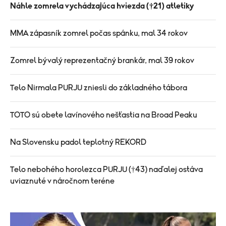
Náhle zomrela vychádzajúca hviezda (†21) atletiky
MMA zápasník zomrel počas spánku, mal 34 rokov
Zomrel bývalý reprezentačný brankár, mal 39 rokov
Telo Nirmala PURJU zniesli do základného tábora
TOTO sú obete lavínového nešťastia na Broad Peaku
Na Slovensku padol teplotný REKORD
Telo nebohého horolezca PURJU (†43) naďalej ostáva
uviaznuté v náročnom teréne