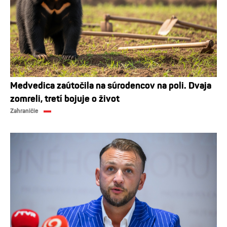
Medvedica zaútočila na súrodencov na poli. Dvaja
zomreli, tretí bojuje o život
Zahraničie