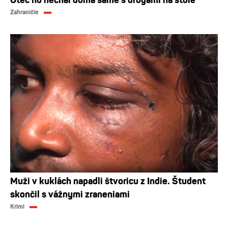
Otec ho nechal doma samé s drogami na stole
Zahraničie
Muži v kuklách napadli štvoricu z Indie. Študent
skončil s vážnymi zraneniami
Krimi