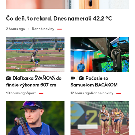
Čo deň, to rekord. Dnes namerali 42,2 °C
2 hours ago
Ranné noviny
Diaľkarka ŠVAŇOVÁ do
Počasie so
finále výkonom 607 cm
Samuelom BACÁKOM
10 hours ago
Šport
12 hours ago
Ranné noviny