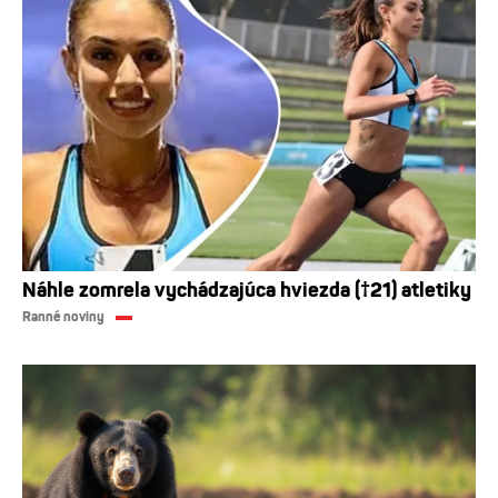
Náhle zomrela vychádzajúca hviezda (†21) atletiky
Ranné noviny