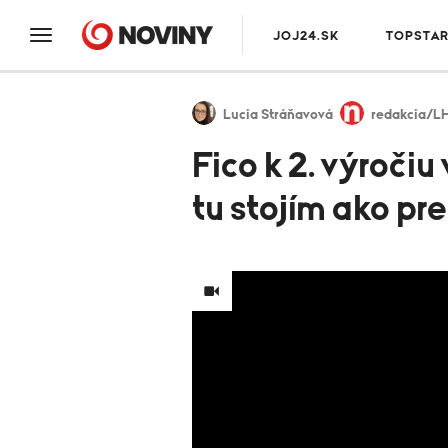
JOJ24.SK
TOPSTA
Lucia Stráňavová
redakcia/L
Fico k 2. výroči
tu stojím ako p