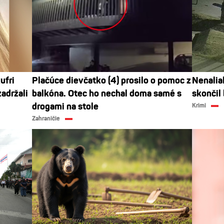
ufri
Plačúce dievčatko (4) prosilo o pomoc z
Nenalial
adržali
balkóna. Otec ho nechal doma samé s
skončil
drogami na stole
Krimi
Zahraničie