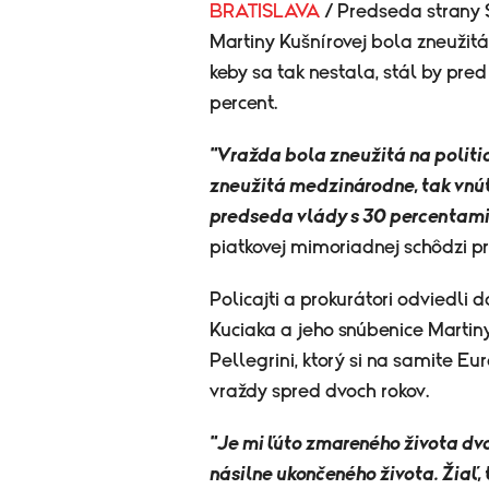
BRATISLAVA
/ Predseda strany 
Martiny Kušnírovej bola zneužitá 
keby sa tak nestala, stál by pr
percent.
"Vražda bola zneužitá na politic
zneužitá medzinárodne, tak vnút
predseda vlády s 30 percentami 
piatkovej mimoriadnej schôdzi p
Policajti a prokurátori odviedli 
Kuciaka a jeho snúbenice Martin
Pellegrini, ktorý si na samite Eu
vraždy spred dvoch rokov.
"Je mi ľúto zmareného života dvo
násilne ukončeného života. Žiaľ, 