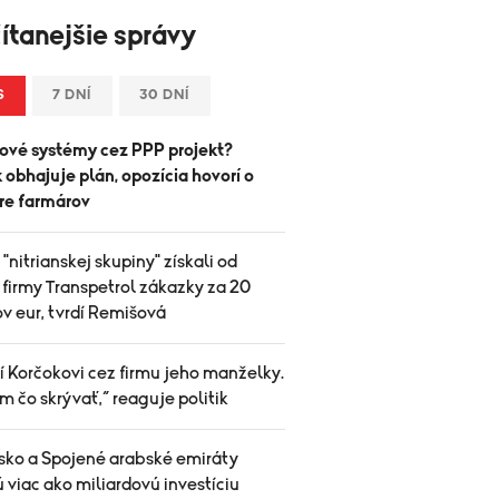
ítanejšie správy
S
7 DNÍ
30 DNÍ
ové systémy cez PPP projekt?
 obhajuje plán, opozícia hovorí o
pre farmárov
 "nitrianskej skupiny" získali od
 firmy Transpetrol zákazky za 20
v eur, tvrdí Remišová
í Korčokovi cez firmu jeho manželky.
 čo skrývať,“ reaguje politik
sko a Spojené arabské emiráty
 viac ako miliardovú investíciu