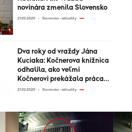
novinára zmenila Slovensko
21.02.2020
Slovensko - aktuality
Dva roky od vraždy Jána
Kuciaka: Kočnerova knižnica
odhalila, ako veľmi
Kočnerovi prekážala práca
Jána Kuciaka
21.02.2020
Slovensko - aktuality