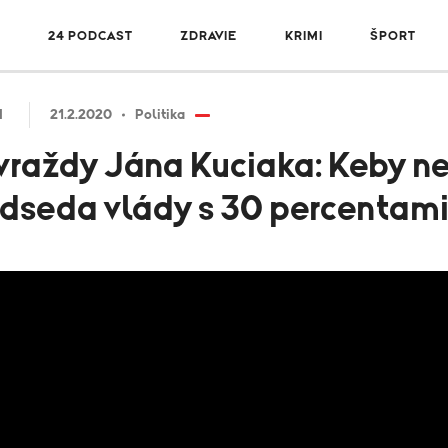
R
24 PODCAST
ZDRAVIE
KRIMI
ŠPORT
H
21.2.2020
Politika
u vraždy Jána Kuciaka: Keby n
redseda vlády s 30 percentam