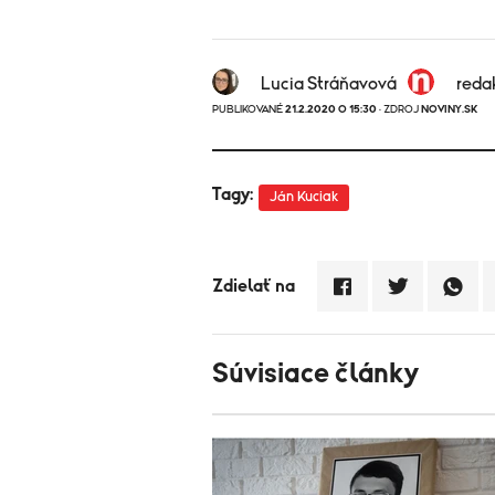
Lucia Stráňavová
reda
PUBLIKOVANÉ
21.2.2020 O 15:30
· ZDROJ
NOVINY.SK
Tagy:
Ján Kuciak
Zdielať na
Súvisiace články