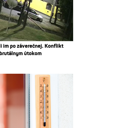
i im po záverečnej. Konflikt
 brutálnym útokom