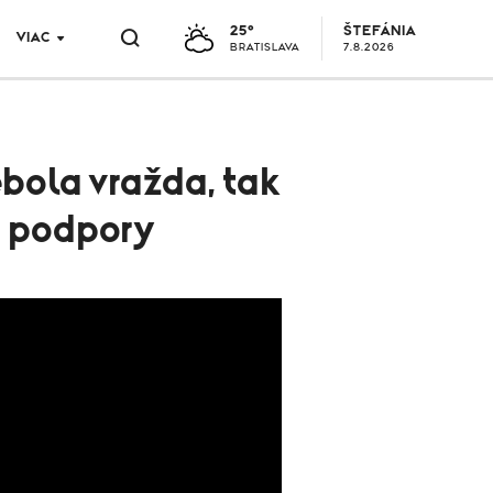
25°
ŠTEFÁNIA
VIAC
BRATISLAVA
7.8.2026
ebola vražda, tak
i podpory