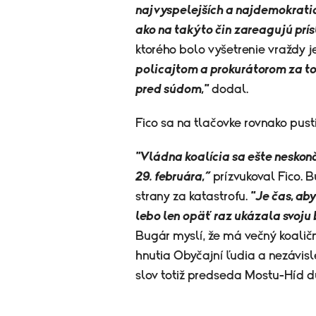
najvyspelejších a najdemokratic
ako na takýto čin zareagujú prís
ktorého bolo vyšetrenie vraždy j
policajtom a prokurátorom za to,
pred súdom,"
dodal.
Fico sa na tlačovke rovnako pust
"Vládna koalícia sa ešte neskonč
29. februára,“
prízvukoval
Fico
. 
strany za katastrofu.
"Je čas, ab
lebo len opäť raz ukázala svoju
Bugár myslí, že má večný koaličn
hnutia Obyčajní ľudia a nezávisl
slov totiž predseda Mostu-Híd d