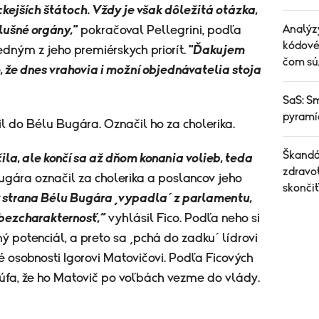
kejších štátoch. Vždy je však dôležitá otázka,
Analýz
lušné orgány,"
pokračoval Pellegrini, podľa
kódové
edným z jeho premiérskych priorít.
"Ďakujem
čom sú,
 že dnes vrahovia i možní objednávatelia stoja
SaS: Sm
pyramíd
il do Bélu Bugára. Označil ho za cholerika.
Škandál
ila, ale končí sa až dňom konania volieb, teda
zdravo
Bugára označil za cholerika a poslancov jeho
skonči
y strana Bélu Bugára ‚vypadla´ z parlamentu,
 bezcharakternosť,“
vyhlásil
Fico
. Podľa neho si
ý potenciál, a preto sa ‚pchá do zadku´ lídrovi
é osobnosti Igorovi Matovičovi. Podľa Ficových
úfa, že ho Matovič po voľbách vezme do vlády.