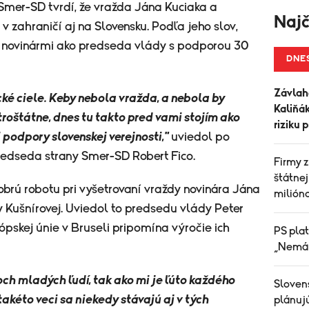
Smer-SD tvrdí, že vražda Jána Kuciaka a
Najč
v zahraničí aj na Slovensku. Podľa jeho slov,
ed novinármi ako predseda vlády s podporou 30
DNE
Závlah
ké ciele. Keby nebola vražda, a nebola by
Kaliňák
roštátne, dnes tu takto pred vami stojím ako
riziku 
podpory slovenskej verejnosti,"
uviedol po
redseda strany Smer-SD Robert Fico.
Firmy z
štátnej
dobrú robotu pri vyšetrovaní vraždy novinára Jána
milióno
y Kušnírovej. Uviedol to predsedu vlády Peter
rópskej únie v Bruseli pripomína výročie ich
PS plat
„Nemám
ch mladých ľudí, tak ako mi je ľúto každého
Sloven
takéto veci sa niekedy stávajú aj v tých
plánujú