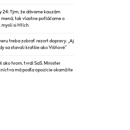
y 24: Tým, že dávame kauzám
 mená, tak vlastne potláčame o
 myslí si Hřích
eru treba zobrať rezort dopravy. „Aj
y sa stavali kratšie ako Višňové“
 ako hrom, tvrdí SaS. Minister
tníctva má podľa opozície okamžite
ť