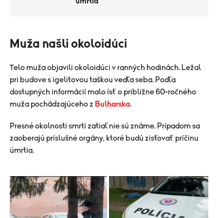
úmrtia
Muža našli okoloidúci
Telo muža objavili okoloidúci v ranných hodinách. Ležal
pri budove s igelitovou taškou vedľa seba. Podľa
dostupných informácií malo ísť o približne 60-ročného
muža pochádzajúceho z
Bulharska
.
Presné okolnosti smrti zatiaľ nie sú známe. Prípadom sa
zaoberajú príslušné orgány, ktoré budú zisťovať príčinu
úmrtia.