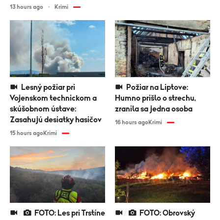
13 hours ago
Krimi
Lesný požiar pri
Požiar na Liptove:
Vojenskom technickom a
Humno prišlo o strechu,
skúšobnom ústave:
zranila sa jedna osoba
Zasahujú desiatky hasičov
16 hours ago
Krimi
15 hours ago
Krimi
FOTO: Les pri Trstíne
FOTO: Obrovský