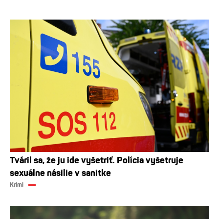
Tváril sa, že ju ide vyšetriť. Polícia vyšetruje
sexuálne násilie v sanitke
Krimi