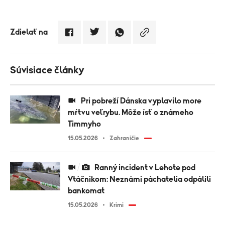
Zdielať na
Súvisiace články
Pri pobreží Dánska vyplavilo more
mŕtvu veľrybu. Môže ísť o známeho
Timmyho
15.05.2026
Zahraničie
Ranný incident v Lehote pod
Vtáčnikom: Neznámi páchatelia odpálili
bankomat
15.05.2026
Krimi