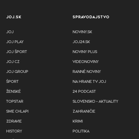
JOJ.SK
SPRAVODAJSTVO
JOJ
NOVINY.SK
JOJ PLAY
JOJ24.SK
JOJ ŠPORT
NOVINY PLUS
JOJ CZ
VIDEONOVINY
JOJ GROUP
RANNÉ NOVINY
ŠPORT
NA HRANE TV JOJ
ŽENSKÉ
24 PODCAST
TOPSTAR
SLOVENSKO - AKTUALITY
SME CHLAPI
ZAHRANIČIE
ZDRAVIE
KRIMI
HISTORY
POLITIKA