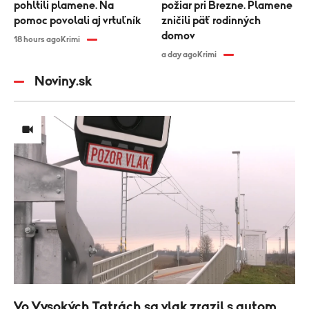
pohltili plamene. Na
požiar pri Brezne. Plamene
pomoc povolali aj vrtuľník
zničili päť rodinných
domov
18 hours ago
Krimi
a day ago
Krimi
Noviny.sk
Vo Vysokých Tatrách sa vlak zrazil s autom.