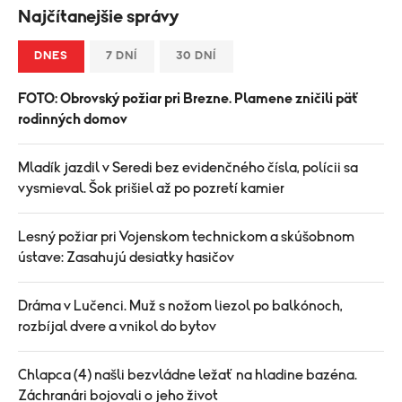
Najčítanejšie správy
DNES
7 DNÍ
30 DNÍ
FOTO: Obrovský požiar pri Brezne. Plamene zničili päť
rodinných domov
Mladík jazdil v Seredi bez evidenčného čísla, polícii sa
vysmieval. Šok prišiel až po pozretí kamier
Lesný požiar pri Vojenskom technickom a skúšobnom
ústave: Zasahujú desiatky hasičov
Dráma v Lučenci. Muž s nožom liezol po balkónoch,
rozbíjal dvere a vnikol do bytov
Chlapca (4) našli bezvládne ležať na hladine bazéna.
Záchranári bojovali o jeho život