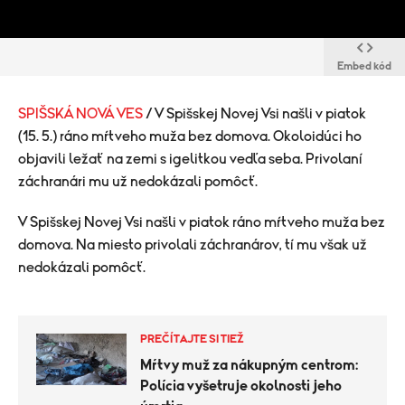
Embed kód
SPIŠSKÁ NOVÁ VES
/ V Spišskej Novej Vsi našli v piatok
(15. 5.) ráno mŕtveho muža bez domova. Okoloidúci ho
objavili ležať na zemi s igelitkou vedľa seba. Privolaní
záchranári mu už nedokázali pomôcť.
V Spišskej Novej Vsi našli v piatok ráno mŕtveho muža bez
domova. Na miesto privolali záchranárov, tí mu však už
nedokázali pomôcť.
PREČÍTAJTE SI TIEŽ
Mŕtvy muž za nákupným centrom:
Polícia vyšetruje okolnosti jeho