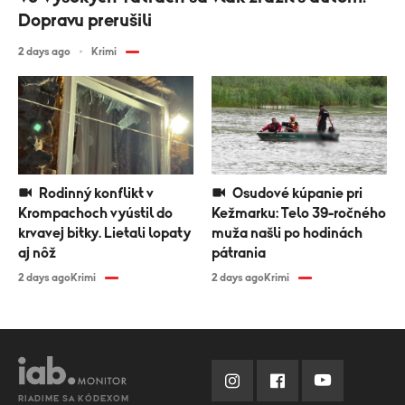
Dopravu prerušili
2 days ago
Krimi
Rodinný konflikt v
Osudové kúpanie pri
Krompachoch vyústil do
Kežmarku: Telo 39-ročného
krvavej bitky. Lietali lopaty
muža našli po hodinách
aj nôž
pátrania
2 days ago
Krimi
2 days ago
Krimi
RIADIME SA KÓDEXOM