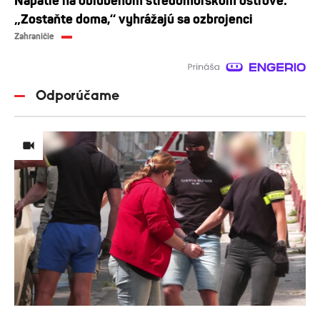
Napätie na obľúbenom stredomorskom ostrove:
„Zostaňte doma,“ vyhrážajú sa ozbrojenci
Zahraničie
Odporúčame