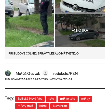
+1 FOTKA
PRI BUDOVE COLNEJ SPRÁVY LEŽALO MŔTVE TELO
Matúš Gavlák
redakcia/PEN
PUBLIKOVANÉ
15.5.2026 O 9:27
· ZDROJ
NOVINY.SK/TV JOJ
Tagy:
Spišská Nová Ves
telo
mŕtve telo
mŕtvy
mŕtvy muž
Krimi
Slovensko