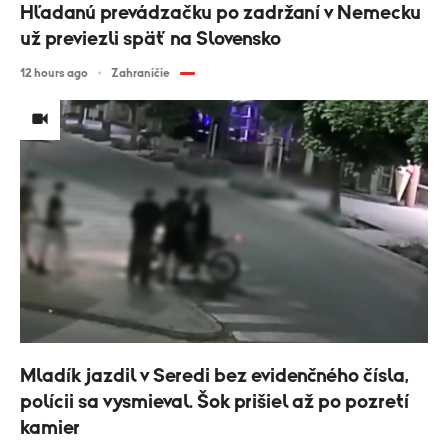
Hľadanú prevádzačku po zadržaní v Nemecku
už previezli späť na Slovensko
12 hours ago
Zahraničie
Mladík jazdil v Seredi bez evidenčného čísla,
polícii sa vysmieval. Šok prišiel až po pozretí
kamier