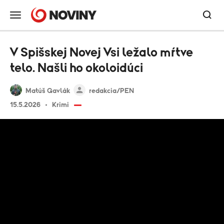
V Spišskej Novej Vsi ležalo mŕtve
telo. Našli ho okoloidúci
Matúš Gavlák
redakcia/PEN
15.5.2026
Krimi